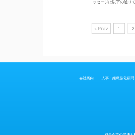
ッセージは以下の通りです。
« Prev
1
2
会社案内
人事・組織強化顧問
成長企業の混沌を整