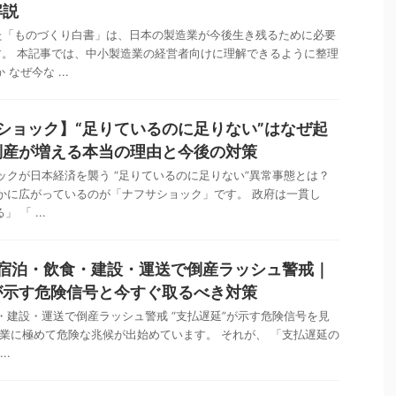
解説
れた「ものづくり白書」は、日本の製造業が今後生き残るために必要
。 本記事では、中小製造業の経営者向けに理解できるように整理
なぜ今な ...
サショック】“足りているのに足りない”はなぜ起
倒産が増える本当の理由と今後の対策
ョックが日本経済を襲う “足りているのに足りない”異常事態とは？
静かに広がっているのが「ナフサショック」です。 政府は一貫し
 「 ...
】宿泊・飲食・建設・運送で倒産ラッシュ警戒｜
が示す危険信号と今すぐ取るべき対策
食・建設・運送で倒産ラッシュ警戒 “支払遅延”が示す危険信号を見
本企業に極めて危険な兆候が出始めています。 それが、 「支払遅延の
..