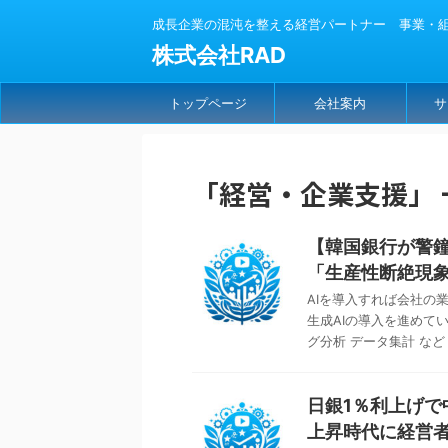
成長企業の混沌を整える経営パートナー 事業・組織
株式会社RAD
トップページ
会社案内
サ
「経営・企業支援」 
【韓国銀行が警鐘
「生産性断絶現
AIを導入すれば会社の業
生成AIの導入を進めてい
グ分析 データ集計 など .
日銀1％利上げ
上昇時代に経営者