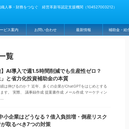
人事・財務をつなぐ 経営革新等認定支援機関（104527003212）
ービス案内
お問い合わせ
最新情報
補助金・給
一覧
】AI導入で週1.5時間削減でも生産性ゼロ？
象」と省力化投資補助金の本質
績は伸びるのか？ 近年、多くの企業がChatGPTをはじめとする
ます。 実際、 議事録作成 提案書作成 メール作成 マーケティン
..
で中小企業はどうなる？借入負担増・倒産リスク
が取るべき7つの対策