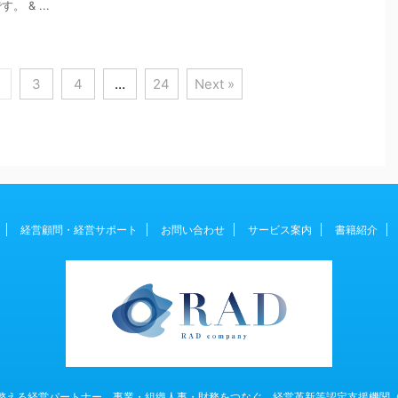
 & ...
3
4
…
24
Next »
経営顧問・経営サポート
お問い合わせ
サービス案内
書籍紹介
える経営パートナー 事業・組織人事・財務をつなぐ 経営革新等認定支援機関（104