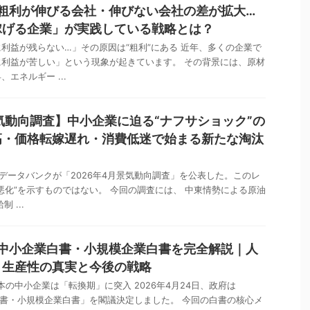
】粗利が伸びる会社・伸びない会社の差が拡大…
稼げる企業」が実践している戦略とは？
利益が残らない…」その原因は“粗利”にある 近年、多くの企業で
利益が苦しい」という現象が起きています。 その背景には、原材
エネルギー ...
景気動向調査】中小企業に迫る“ナフサショック”の
高・価格転嫁遅れ・消費低迷で始まる新たな淘汰
国データバンクが「2026年4月景気動向調査」を公表した。このレ
悪化”を示すものではない。 今回の調査には、 中東情勢による原油
 ...
】中小企業白書・小規模企業白書を完全解説｜人
・生産性の真実と今後の戦略
本の中小企業は「転換期」に突入 2026年4月24日、政府は
業白書・小規模企業白書」を閣議決定しました。 今回の白書の核心メ