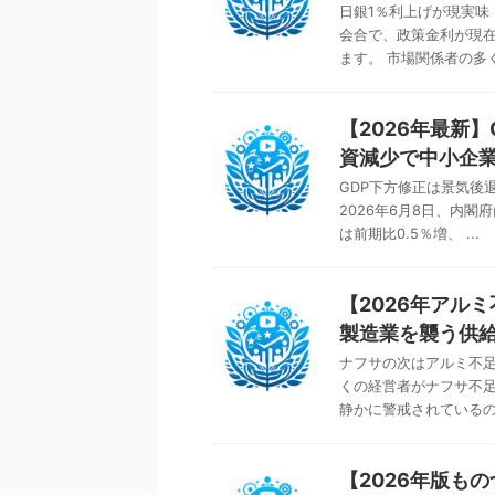
日銀1％利上げが現実味
会合で、政策金利が現在
ます。 市場関係者の多くは
【2026年最新
資減少で中小企
GDP下方修正は景気後
2026年6月8日、内閣
は前期比0.5％増、 ...
【2026年アル
製造業を襲う供
ナフサの次はアルミ不足
くの経営者がナフサ不足
静かに警戒されているのが
【2026年版も