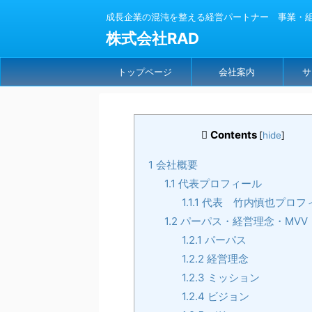
成長企業の混沌を整える経営パートナー 事業・組織
株式会社RAD
トップページ
会社案内
サ
Contents
[
hide
]
1
会社概要
1.1
代表プロフィール
1.1.1
代表 竹内慎也プロフ
1.2
パーパス・経営理念・MVV
1.2.1
パーパス
1.2.2
経営理念
1.2.3
ミッション
1.2.4
ビジョン