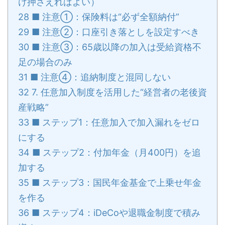
け押さえればよい）
28
■ 注意①：保険料は“必ず全額納付”
29
■ 注意②：口座引き落としを設定すべき
30
■ 注意③：65歳以降の加入は受給資格不
足の場合のみ
31
■ 注意④：追納制度と混同しない
32
7. 任意加入制度を活用した“経営者の老後資
産戦略”
33
■ ステップ1：任意加入で加入漏れをゼロ
にする
34
■ ステップ2：付加年金（月400円）を追
加する
35
■ ステップ3：国民年金基金で上乗せ年金
を作る
36
■ ステップ4：iDeCoや退職金制度で積み