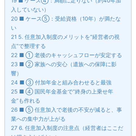
19
■ ケース④：満額に足りない（約40年加
入していない）
20
■ ケース⑤：受給資格（10年）が満たな
い
21
5. 任意加入制度のメリットを“経営者の視
点”で整理する
22
■ ① 老後のキャッシュフローが安定する
23
■ ② 家族への安心（遺族への保障に影
響）
24
■ ③ 付加年金と組み合わせると最強
25
■ ④ 国民年金基金で“終身の上乗せ年
金”も作れる
26
■ ⑤ 任意加入で老後の不安が減ると、事
業への集中力が上がる
27
6. 任意加入制度の注意点（経営者はここだ