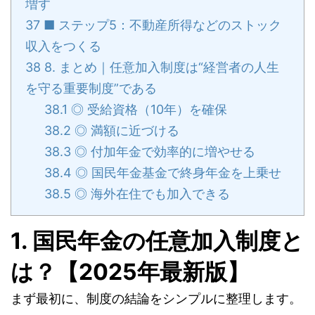
増す
37
■ ステップ5：不動産所得などのストック
収入をつくる
38
8. まとめ｜任意加入制度は“経営者の人生
を守る重要制度”である
38.1
◎ 受給資格（10年）を確保
38.2
◎ 満額に近づける
38.3
◎ 付加年金で効率的に増やせる
38.4
◎ 国民年金基金で終身年金を上乗せ
38.5
◎ 海外在住でも加入できる
1. 国民年金の任意加入制度と
は？【2025年最新版】
まず最初に、制度の結論をシンプルに整理します。