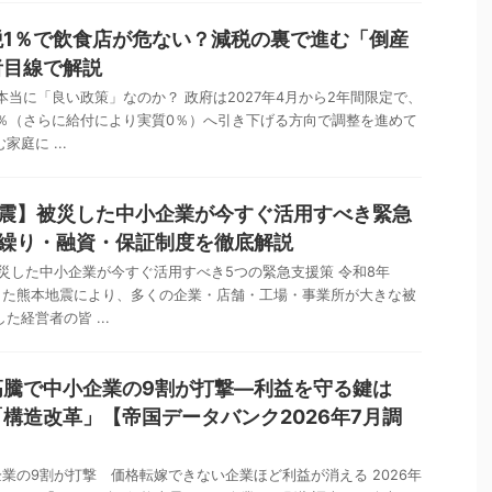
税1％で飲食店が危ない？減税の裏で進む「倒産
者目線で解説
本当に「良い政策」なのか？ 政府は2027年4月から2年間限定で、
％（さらに給付により実質0％）へ引き下げる方向で調整を進めて
庭に ...
地震】被災した中小企業が今すぐ活用すべき緊急
金繰り・融資・保証制度を徹底解説
災した中小企業が今すぐ活用すべき5つの緊急支援策 令和8年
生した熊本地震により、多くの企業・店舗・工場・事業所が大きな被
た経営者の皆 ...
高騰で中小企業の9割が打撃―利益を守る鍵は
構造改革」【帝国データバンク2026年7月調
業の9割が打撃 価格転嫁できない企業ほど利益が消える 2026年