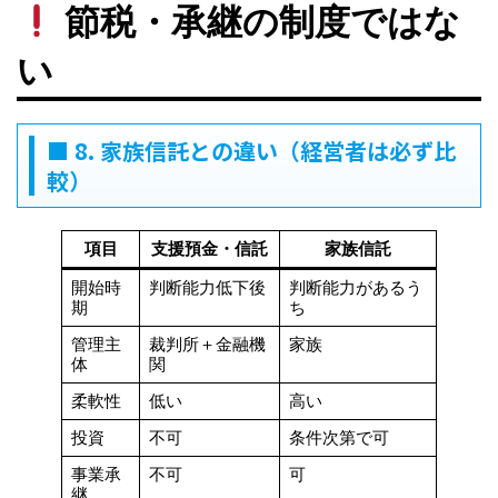
節税・承継の制度ではな
い
■ 8. 家族信託との違い（経営者は必ず比
較）
項目
支援預金・信託
家族信託
開始時
判断能力低下後
判断能力があるう
期
ち
管理主
裁判所＋金融機
家族
体
関
柔軟性
低い
高い
投資
不可
条件次第で可
事業承
不可
可
継