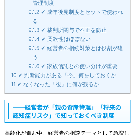
管理制度
9.1.2
✔ 成年後見制度とセットで使われ
る
9.1.3
✔ 裁判所関与で不正を防止
9.1.4
✔ 柔軟性はほぼない
9.1.5
✔ 経営者の相続対策とは役割が違
う
9.1.6
✔ 家族信託との使い分けが重要
10
✔ 判断能力がある「今」何をしておくか
11
✔ なくなった「後」に何が残るか
──経営者が「親の資産管理」「将来の
認知症リスク」で知っておくべき制度
高齢化が進む中、経営者の相談テーマとして急増し