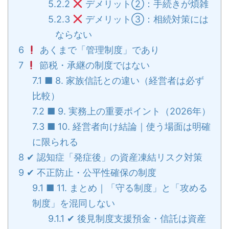
5.2.2
デメリット②：手続きが煩雑
5.2.3
デメリット③：相続対策には
ならない
6
あくまで「管理制度」であり
7
節税・承継の制度ではない
7.1
■ 8. 家族信託との違い（経営者は必ず
比較）
7.2
■ 9. 実務上の重要ポイント（2026年）
7.3
■ 10. 経営者向け結論｜使う場面は明確
に限られる
8
✔ 認知症「発症後」の資産凍結リスク対策
9
✔ 不正防止・公平性確保の制度
9.1
■ 11. まとめ｜「守る制度」と「攻める
制度」を混同しない
9.1.1
✔ 後見制度支援預金・信託は資産