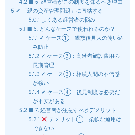
4.2
■ 5. 経営者がこの制度を知るべき理由
5
✔ 「親の資産管理問題」に直結する
5.0.1
よくある経営者の悩み
5.1
■ 6. どんなケースで使われるのか？
5.1.1
✔ ケース①：親族後見人の使い込
み防止
5.1.2
✔ ケース②：高齢者施設費用の
長期管理
5.1.3
✔ ケース③：相続人間の不信感
が強い
5.1.4
✔ ケース④：後見制度は必要だ
が不安がある
5.2
■ 7. 経営者が注意すべきデメリット
5.2.1
デメリット①：柔軟な運用は
できない