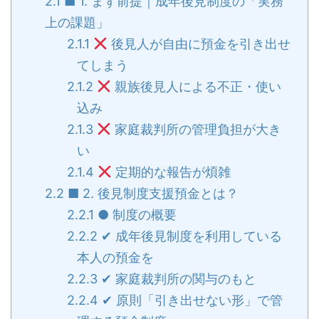
2.1
■ 1. まず前提｜成年後見制度の「実務
上の課題」
2.1.1
後見人が自由に預金を引き出せ
てしまう
2.1.2
親族後見人による不正・使い
込み
2.1.3
家庭裁判所の管理負担が大き
い
2.1.4
定期的な報告が煩雑
2.2
■ 2. 後見制度支援預金とは？
2.2.1
● 制度の概要
2.2.2
✔ 成年後見制度を利用している
本人の預金を
2.2.3
✔ 家庭裁判所の関与のもと
2.2.4
✔ 原則「引き出せない形」で管