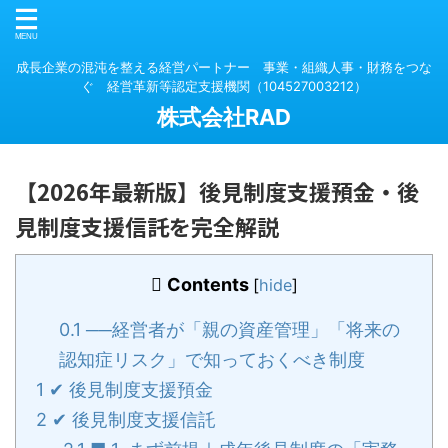
成長企業の混沌を整える経営パートナー 事業・組織人事・財務をつな
ぐ 経営革新等認定支援機関（104527003212）
株式会社RAD
【2026年最新版】後見制度支援預金・後
見制度支援信託を完全解説
Contents
[
hide
]
0.1
──経営者が「親の資産管理」「将来の
認知症リスク」で知っておくべき制度
1
✔ 後見制度支援預金
2
✔ 後見制度支援信託