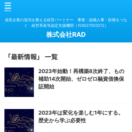
成長企業の混沌を整える経営パートナー 事業・組織人事・財務をつな
ぐ 経営革新等認定支援機関（104527003212）
株式会社RAD
「最新情報」 一覧
2023年始動！再構築8次終了、もの
補助14次開始、ゼロゼロ融資借換保
証開始
2023年は変化を楽しむ1年にする。
歴史から学ぶ必要性