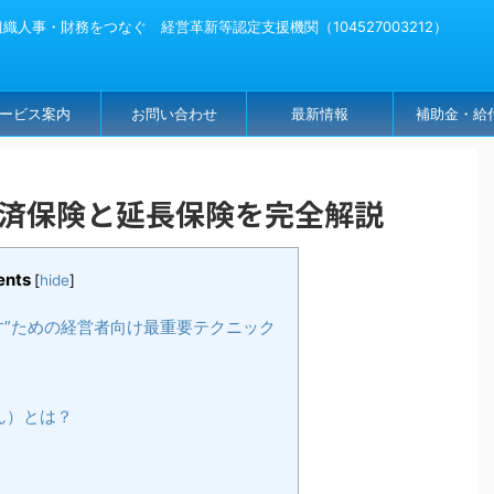
人事・財務をつなぐ 経営革新等認定支援機関（104527003212）
ービス案内
お問い合わせ
最新情報
補助金・給
払済保険と延長保険を完全解説
ents
[
hide
]
す”ための経営者向け最重要テクニック
ん）とは？