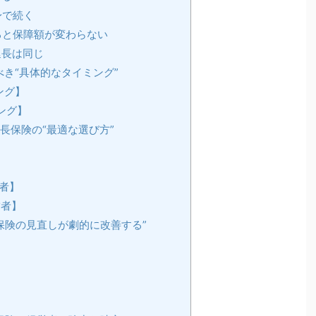
身で続く
ると保障額が変わらない
延長は同じ
べき“具体的なタイミング”
ング】
ング】
延長保険の“最適な選び方”
者】
者】
“保険の見直しが劇的に改善する”