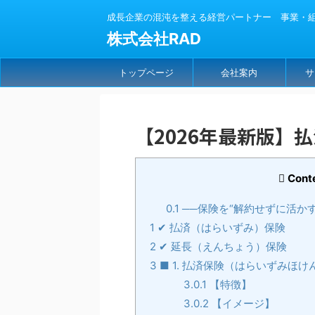
成長企業の混沌を整える経営パートナー 事業・組織
株式会社RAD
トップページ
会社案内
サ
【2026年最新版】
Cont
0.1
──保険を“解約せずに活か
1
✔ 払済（はらいずみ）保険
2
✔ 延長（えんちょう）保険
3
■ 1. 払済保険（はらいずみほけ
3.0.1
【特徴】
3.0.2
【イメージ】