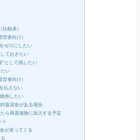
い（比較表）
（経営者向け）
をゼロにしたい
残しておきたい
産”として残したい
けたい
（経営者向け）
を払えない
は維持したい
解約返戻金がある場合
したら再度保険に加入する予定
ント
金が戻ってくる
する