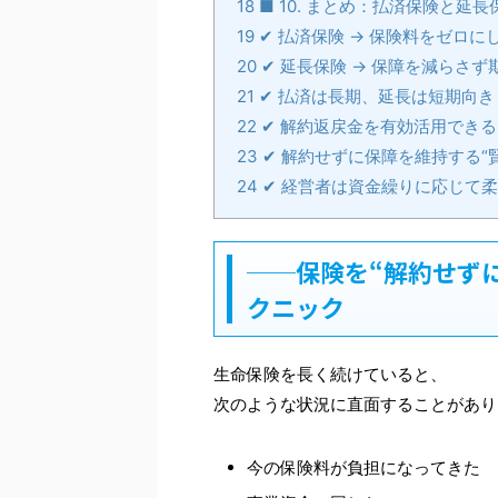
18
■ 10. まとめ：払済保険と延
19
✔ 払済保険 → 保険料をゼロに
20
✔ 延長保険 → 保障を減らさ
21
✔ 払済は長期、延長は短期向き
22
✔ 解約返戻金を有効活用できる
23
✔ 解約せずに保障を維持する“
24
✔ 経営者は資金繰りに応じて
──保険を“解約せず
クニック
生命保険を長く続けていると、
次のような状況に直面することがあり
今の保険料が負担になってきた