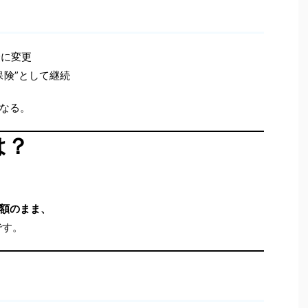
険に変更
保険”として継続
なる。
は？
額のまま、
です。