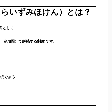
（はらいずみほけん）とは？
資として、
一定期間）で継続する制度
です。
継続できる
る
能