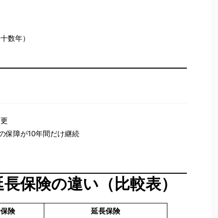
〜十数年）
変更
円の保障が10年間だけ継続
と延長保険の違い（比較表）
済保険
延長保険