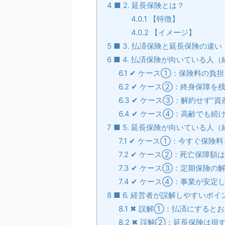
4
■ 2. 延長保険とは？
4.0.1
【特徴】
4.0.2
【イメージ】
5
■ 3. 払済保険と延長保険の違
6
■ 4. 払済保険が向いている人
6.1
✔ ケース①：保険料の負担
6.2
✔ ケース②：終身保障を
6.3
✔ ケース③：解約せず“資
6.4
✔ ケース④：高齢でも続
7
■ 5. 延長保険が向いている人
7.1
✔ ケース①：今すぐ保険料
7.2
✔ ケース②：死亡保障額
7.3
✔ ケース③：定期保険の
7.4
✔ ケース④：事業が安定
8
■ 6. 経営者が誤解しやすいポイ
8.1
✖ 誤解①：払済にするとお
8.2
✖ 誤解②：延長保険は損