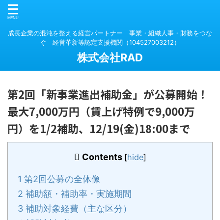
成長企業の混沌を整える経営パートナー 事業・組織人事・財務をつな
ぐ 経営革新等認定支援機関（104527003212）
株式会社RAD
第2回「新事業進出補助金」が公募開始！
最大7,000万円（賃上げ特例で9,000万
円）を1/2補助、12/19(金)18:00まで
Contents
[
hide
]
1
第2回公募の全体像
2
補助額・補助率・実施期間
3
補助対象経費（主な区分）