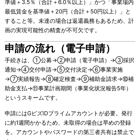
準値＋3.5％（合計＋6.0％以上）」かつ「事業場内
最低賃金を基準値＋20円（合計＋50円以上）」と
すること等。未達の場合は返還義務もあるため、計
画の実現可能性の精査が不可欠です。
申請の流れ（電子申請）
手続きは、①公募→②申請（電子申請）→③採択
通知→④交付申請→⑤交付決定→⑥事業実施
→⑦実績報告→⑧確定検査→⑨補助金請求→⑩補
助金支払→⑪事業計画期間（事業化状況報告5年）
というスキームです。
申請にはGビズIDプライムアカウントが必要。発行
に約1週間かかるため、未取得の場合は早めの登録
を。アカウントやパスワードの第三者共有は禁止で