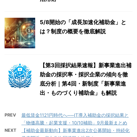
5/8開始の「成長加速化補助金」と
は？制度の概要を徹底解説
【第3回採択結果速報】新事業進出補
助金の採択率・採択企業の傾向を徹
底分析｜第4回・新制度「新事業進
出・ものづくり補助金」も解説
PREV
最低賃金1121円時代へ──IT導入補助金の採択結果と
「物価高騰・起業支援・10/10補助」9月最新まとめ
NEXT
【補助金最新動向】新事業進出2次公募開始・持続化