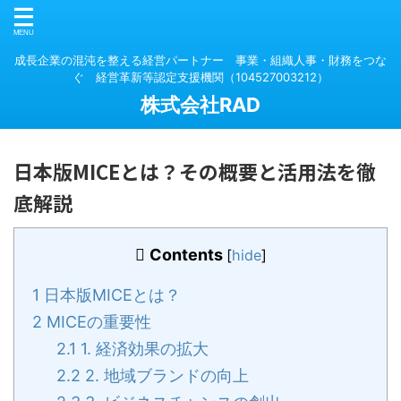
成長企業の混沌を整える経営パートナー 事業・組織人事・財務をつな
ぐ 経営革新等認定支援機関（104527003212）
株式会社RAD
日本版MICEとは？その概要と活用法を徹
底解説
Contents
[
hide
]
1
日本版MICEとは？
2
MICEの重要性
2.1
1. 経済効果の拡大
2.2
2. 地域ブランドの向上