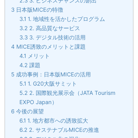
2.3
3. ビジネスチャンスの創出
3
日本版MICEの特徴
3.1
1. 地域性を活かしたプログラム
3.2
2. 高品質なサービス
3.3
3. デジタル技術の活用
4
MICE誘致のメリットと課題
4.1
メリット
4.2
課題
5
成功事例：日本版MICEの活用
5.1
1. G20大阪サミット
5.2
2. 国際観光展示会（JATA Tourism
EXPO Japan）
6
今後の展望
6.1
1. 地方都市への誘致拡大
6.2
2. サステナブルMICEの推進