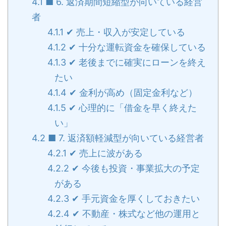
4.1
■ 6. 返済期間短縮型が向いている経営
者
4.1.1
✔ 売上・収入が安定している
4.1.2
✔ 十分な運転資金を確保している
4.1.3
✔ 老後までに確実にローンを終え
たい
4.1.4
✔ 金利が高め（固定金利など）
4.1.5
✔ 心理的に「借金を早く終えた
い」
4.2
■ 7. 返済額軽減型が向いている経営者
4.2.1
✔ 売上に波がある
4.2.2
✔ 今後も投資・事業拡大の予定
がある
4.2.3
✔ 手元資金を厚くしておきたい
4.2.4
✔ 不動産・株式など他の運用と