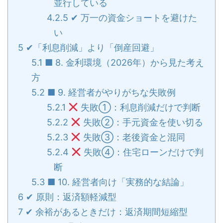
並行している
4.2.5
✔ 万一の資金ショートを避けた
い
5
✔「利息削減」より「倒産回避」
5.1
■ 8. 金利環境（2026年）から見た考え
方
5.2
■ 9. 経営者がやりがちな失敗例
5.2.1
失敗①：利息削減だけで判断
5.2.2
失敗②：手元資金を使い切る
5.2.3
失敗③：老後資金と混同
5.2.4
失敗④：住宅ローンだけで判
断
5.3
■ 10. 経営者向け「実務的な結論」
6
✔ 原則：返済額軽減型
7
✔ 余裕があるときだけ：返済期間短縮型