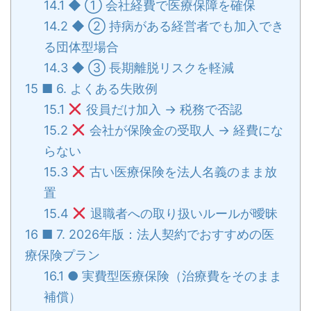
14.1
◆ ① 会社経費で医療保障を確保
14.2
◆ ② 持病がある経営者でも加入でき
る団体型場合
14.3
◆ ③ 長期離脱リスクを軽減
15
■ 6. よくある失敗例
15.1
役員だけ加入 → 税務で否認
15.2
会社が保険金の受取人 → 経費にな
らない
15.3
古い医療保険を法人名義のまま放
置
15.4
退職者への取り扱いルールが曖昧
16
■ 7. 2026年版：法人契約でおすすめの医
療保険プラン
16.1
● 実費型医療保険（治療費をそのまま
補償）