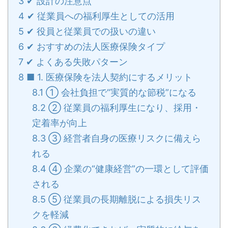
3
✔ 設計の注意点
4
✔ 従業員への福利厚生としての活用
5
✔ 役員と従業員での扱いの違い
6
✔ おすすめの法人医療保険タイプ
7
✔ よくある失敗パターン
8
■ 1. 医療保険を法人契約にするメリット
8.1
① 会社負担で“実質的な節税”になる
8.2
② 従業員の福利厚生になり、採用・
定着率が向上
8.3
③ 経営者自身の医療リスクに備えら
れる
8.4
④ 企業の“健康経営”の一環として評価
される
8.5
⑤ 従業員の長期離脱による損失リス
クを軽減