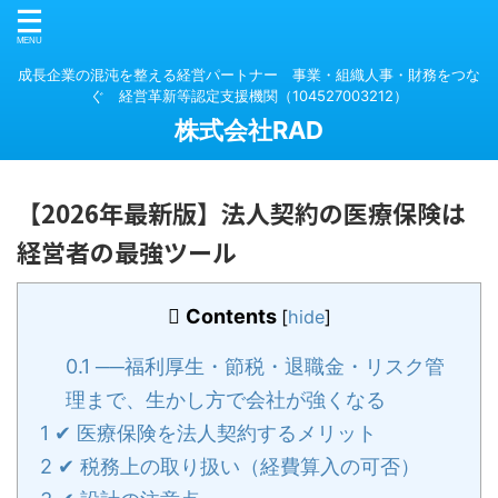
成長企業の混沌を整える経営パートナー 事業・組織人事・財務をつな
ぐ 経営革新等認定支援機関（104527003212）
株式会社RAD
【2026年最新版】法人契約の医療保険は
経営者の最強ツール
Contents
[
hide
]
0.1
──福利厚生・節税・退職金・リスク管
理まで、生かし方で会社が強くなる
1
✔ 医療保険を法人契約するメリット
2
✔ 税務上の取り扱い（経費算入の可否）