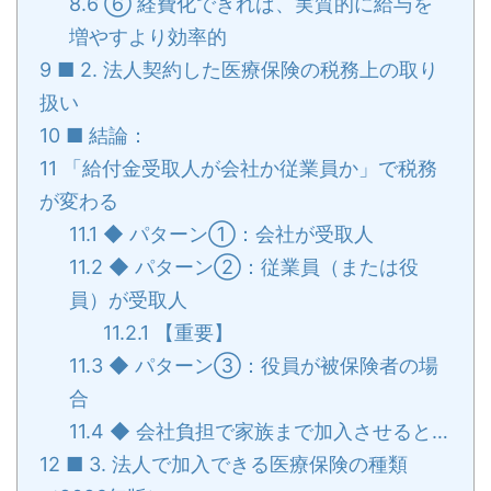
8.6
⑥ 経費化できれば、実質的に給与を
増やすより効率的
9
■ 2. 法人契約した医療保険の税務上の取り
扱い
10
■ 結論：
11
「給付金受取人が会社か従業員か」で税務
が変わる
11.1
◆ パターン①：会社が受取人
11.2
◆ パターン②：従業員（または役
員）が受取人
11.2.1
【重要】
11.3
◆ パターン③：役員が被保険者の場
合
11.4
◆ 会社負担で家族まで加入させると…
12
■ 3. 法人で加入できる医療保険の種類