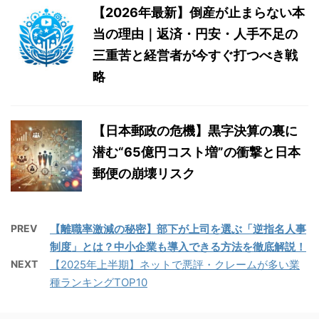
【2026年最新】倒産が止まらない本
当の理由｜返済・円安・人手不足の
三重苦と経営者が今すぐ打つべき戦
略
【日本郵政の危機】黒字決算の裏に
潜む“65億円コスト増”の衝撃と日本
郵便の崩壊リスク
PREV
【離職率激減の秘密】部下が上司を選ぶ「逆指名人事
制度」とは？中小企業も導入できる方法を徹底解説！
NEXT
【2025年上半期】ネットで悪評・クレームが多い業
種ランキングTOP10