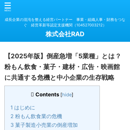
成長企業の混沌を整える経営パートナー 事業・組織人事・財務をつな
ぐ 経営革新等認定支援機関（104527003212）
株式会社RAD
【2025年版】倒産急増「5業種」とは？
粉もん飲食・菓子・建材・広告・映画館
に共通する危機と中小企業の生存戦略
Contents
[
hide
]
1
はじめに
2
粉もん飲食業の危機
3
菓子製造小売業の倒産増加