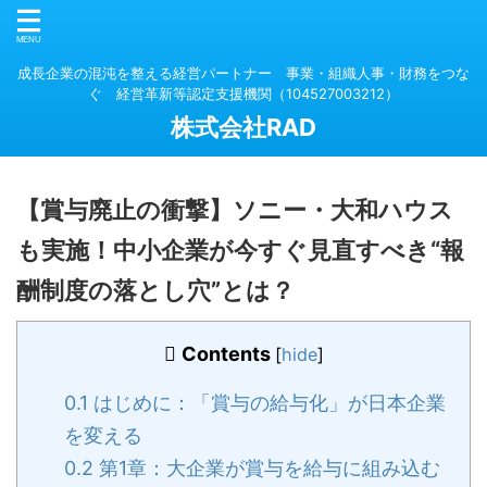
成長企業の混沌を整える経営パートナー 事業・組織人事・財務をつな
ぐ 経営革新等認定支援機関（104527003212）
株式会社RAD
【賞与廃止の衝撃】ソニー・大和ハウス
も実施！中小企業が今すぐ見直すべき“報
酬制度の落とし穴”とは？
Contents
[
hide
]
0.1
はじめに：「賞与の給与化」が日本企業
を変える
0.2
第1章：大企業が賞与を給与に組み込む