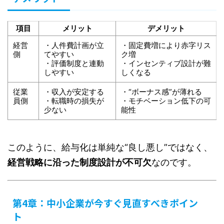
項目
メリット
デメリット
経営
・人件費計画が立
・固定費増により赤字リス
側
てやすい
ク増
・評価制度と連動
・インセンティブ設計が難
しやすい
しくなる
従業
・収入が安定する
・“ボーナス感”が薄れる
員側
・転職時の損失が
・モチベーション低下の可
少ない
能性
このように、給与化は単純な“良し悪し”ではなく、
経営戦略に沿った制度設計が不可欠
なのです。
第4章：中小企業が今すぐ見直すべきポイン
ト