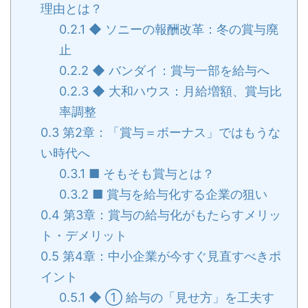
理由とは？
0.2.1
◆ ソニーの報酬改革：冬の賞与廃
止
0.2.2
◆ バンダイ：賞与一部を給与へ
0.2.3
◆ 大和ハウス：月給増額、賞与比
率調整
0.3
第2章：「賞与＝ボーナス」ではもうな
い時代へ
0.3.1
■ そもそも賞与とは？
0.3.2
■ 賞与を給与化する企業の狙い
0.4
第3章：賞与の給与化がもたらすメリッ
ト・デメリット
0.5
第4章：中小企業が今すぐ見直すべきポ
イント
0.5.1
◆ ① 給与の「見せ方」を工夫す