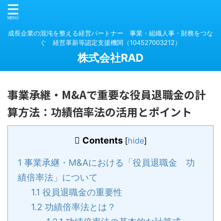
成長企業の混沌を整える経営パートナー 事業・組織人事・財務をつな
ぐ 経営革新等認定支援機関（104527003212）
株式会社RAD
事業承継・M&Aで重要な役員退職金の計
算方法：功績倍率法の活用とポイント
Contents
[
hide
]
1
事業承継・M&Aにおける「役員退職金 功
績倍率法」について
1.1
役員退職金の重要性
1.2
功績倍率法とは？