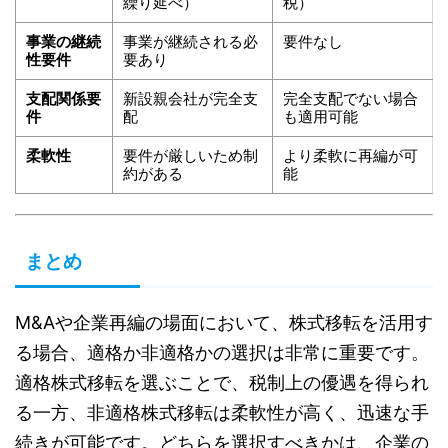
繰り延べ）
税）
事業の継続
事業が継続される必
要件なし
性要件
要あり
支配関係要
新設親会社が完全支
完全支配でない場合
件
配
も適用可能
柔軟性
要件が厳しいため制
より柔軟に再編が可
約がある
能
まとめ
M&Aや企業再編の場面において、株式移転を活用す
る場合、適格か非適格かの選択は非常に重要です。
適格株式移転を選ぶことで、税制上の優遇を得られ
る一方、非適格株式移転は柔軟性が高く、迅速な手
続きが可能です。どちらを選択すべきかは、企業の