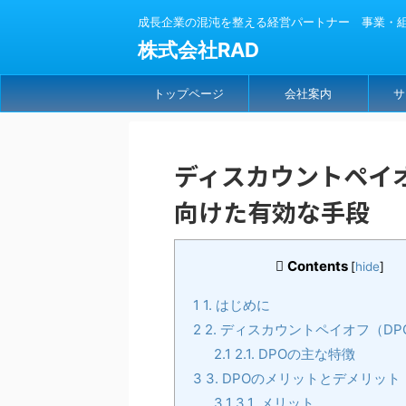
成長企業の混沌を整える経営パートナー 事業・組織
株式会社RAD
トップページ
会社案内
サ
ディスカウントペイ
向けた有効な手段
Contents
[
hide
]
1
1. はじめに
2
2. ディスカウントペイオフ（D
2.1
2.1. DPOの主な特徴
3
3. DPOのメリットとデメリット
3.1
3.1. メリット