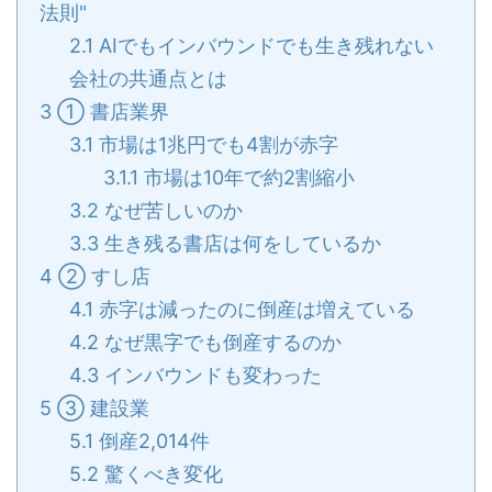
法則"
2.1
AIでもインバウンドでも生き残れない
会社の共通点とは
3
① 書店業界
3.1
市場は1兆円でも4割が赤字
3.1.1
市場は10年で約2割縮小
3.2
なぜ苦しいのか
3.3
生き残る書店は何をしているか
4
② すし店
4.1
赤字は減ったのに倒産は増えている
4.2
なぜ黒字でも倒産するのか
4.3
インバウンドも変わった
5
③ 建設業
5.1
倒産2,014件
5.2
驚くべき変化