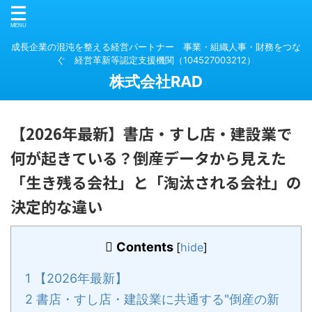
成長企業の混沌を整える経営パートナー 事業・組織人事・財務をつな
ぐ 経営革新等認定支援機関（104527003212）
株式会社RAD
【2026年最新】書店・すし店・建設業で
何が起きている？倒産データから見えた
「生き残る会社」と「淘汰される会社」の
決定的な違い
Contents
[
hide
]
1
【2026年最新】
2
書店・すし店・建設業に共通する"倒産の新