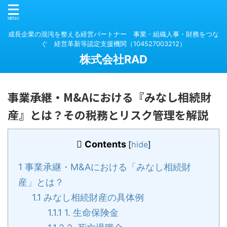
成長企業の混沌を整える経営パートナー 事業・組織人事・財務をつな
ぐ 経営革新等認定支援機関（104527003212）
株式会社RAD
事業承継・M&Aにおける『みなし相続財
産』とは？その税務とリスク管理を解説
Contents
[
hide
]
1
事業承継・M&Aにおける「みなし相続財
産」とは？
1.1
みなし相続財産の具体例
1.1.1
1. 生命保険金