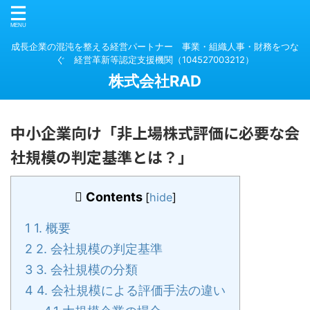
成長企業の混沌を整える経営パートナー 事業・組織人事・財務をつな
ぐ 経営革新等認定支援機関（104527003212）
株式会社RAD
中小企業向け「非上場株式評価に必要な会
社規模の判定基準とは？」
Contents
[
hide
]
1
1. 概要
2
2. 会社規模の判定基準
3
3. 会社規模の分類
4
4. 会社規模による評価手法の違い