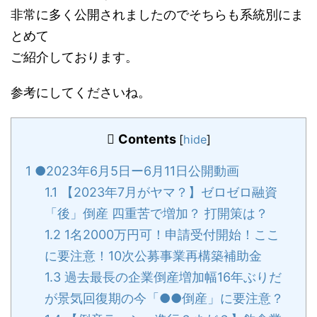
非常に多く公開されましたのでそちらも系統別にま
とめて
ご紹介しております。
参考にしてくださいね。
Contents
[
hide
]
1
●2023年6月5日ー6月11日公開動画
1.1
【2023年7月がヤマ？】ゼロゼロ融資
「後」倒産 四重苦で増加？ 打開策は？
1.2
1名2000万円可！申請受付開始！ここ
に要注意！10次公募事業再構築補助金
1.3
過去最長の企業倒産増加幅16年ぶりだ
が景気回復期の今「●●倒産」に要注意？