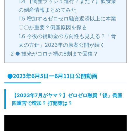
1.4
【倒産ラッシュ進行？まだ？】飲食業
の倒産情報まとめてみた
1.5
増加するゼロゼロ融資返済以上に本業
〇〇が重要？倒産原因を探る
1.6
今後の補助金の方向性も見える？「骨
太の方針」2023年の原案公開が続く
2
● 観光がコロナ禍の8割まで回復？
●2023年6月5日ー6月11日公開動画
【2023年7月がヤマ？】ゼロゼロ融資「後」倒産
四重苦で増加？ 打開策は？