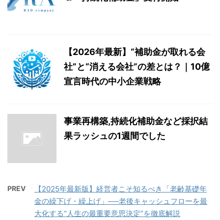
【2026年最新】“補助金が取れる会
社”と“消える会社”の差とは？｜10億
宣言時代の中小企業戦略
事業再構築,持続化補助金など採択結
果ラッシュの1週間でした
PREV
【2025年最新版】経営者こそ知るべき「老齢基礎年
金の繰下げ・繰上げ」──老後キャッシュフローを最
大化する“人生の最重要意思決定”を徹底解説