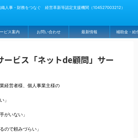
人事・財務をつなぐ 経営革新等認定支援機関（104527003212）
ービス案内
お問い合わせ
最新情報
補助金・給
サービス「ネットde顧問」サー
業経営者様、個人事業主様の
い」
手がいない」
るので頼みづらい」