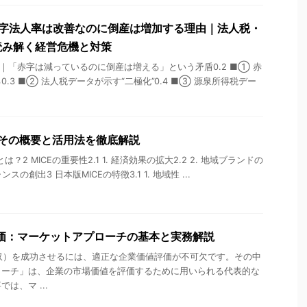
赤字法人率は改善なのに倒産は増加する理由｜法人税・
読み解く経営危機と対策
はじめに｜「赤字は減っているのに倒産は増える」という矛盾0.2 ■① 赤
.3 ■② 法人税データが示す“二極化”0.4 ■③ 源泉所得税デー
？その概要と活用法を徹底解説
CEとは？2 MICEの重要性2.1 1. 経済効果の拡大2.2 2. 地域ブランドの
ンスの創出3 日本版MICEの特徴3.1 1. 地域性 ...
価：マーケットアプローチの基本と実務解説
収）を成功させるには、適正な企業価値評価が不可欠です。その中
ローチ」は、企業の市場価値を評価するために用いられる代表的な
は、マ ...