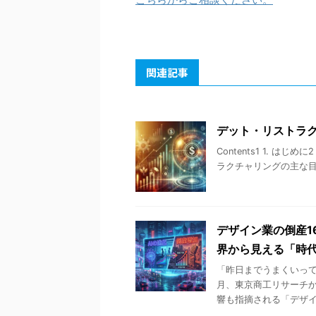
関連記事
デット・リストラ
Contents1 1. はじ
ラクチャリングの主な目的3 
デザイン業の倒産1
界から見える「時
「昨日までうまくいって
月、東京商工リサーチか
響も指摘される「デザイン