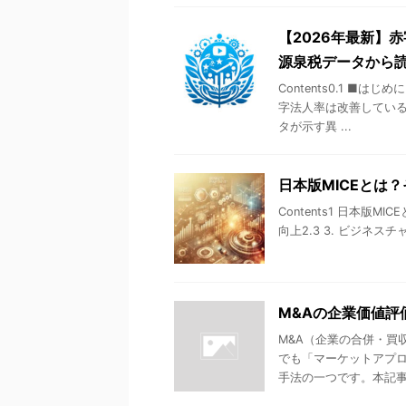
【2026年最新】
源泉税データから
Contents0.1 ■
字法人率は改善している0
タが示す異 ...
日本版MICEとは
Contents1 日本版MI
向上2.3 3. ビジネスチャ
M&Aの企業価値評
M&A（企業の合併・買
でも「マーケットアプ
手法の一つです。本記事で